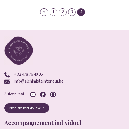
<
1
2
3
4
+ 32 478 76 40 06
info@alchimisteinterieur.be
Suivez-moi :
PRENDRE RENDEZ-VOUS
Accompagnement individuel